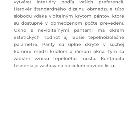
vytvárať interiéry podľa vašich preferencií.
Hardvér štandardného dizajnu obmedzuje túto
slobodu vďaka viditeľným krytom pántov, ktoré
sú dostupné v obmedzenom počte prevedení.
Okno s neviditeľnými pántami má okrem
estetických hodnôt aj lepšie tepelnoizolačné
parametre. Pánty sú úplne skryté v suchej
komore medzi krídlom a rámom okna. Tým sa
zabráni vzniku tepelného mosta. Kontinuita
tesnenia je zachovaná po celom obvode listu.