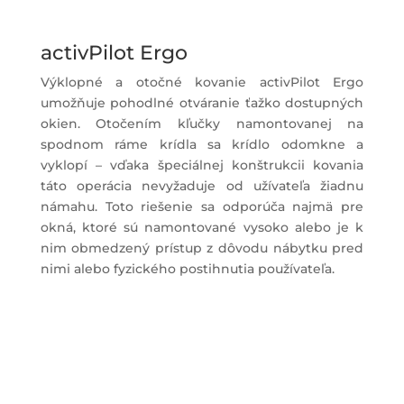
activPilot Ergo
Výklopné a otočné kovanie activPilot Ergo
umožňuje pohodlné otváranie ťažko dostupných
okien. Otočením kľučky namontovanej na
spodnom ráme krídla sa krídlo odomkne a
vyklopí – vďaka špeciálnej konštrukcii kovania
táto operácia nevyžaduje od užívateľa žiadnu
námahu. Toto riešenie sa odporúča najmä pre
okná, ktoré sú namontované vysoko alebo je k
nim obmedzený prístup z dôvodu nábytku pred
nimi alebo fyzického postihnutia používateľa.