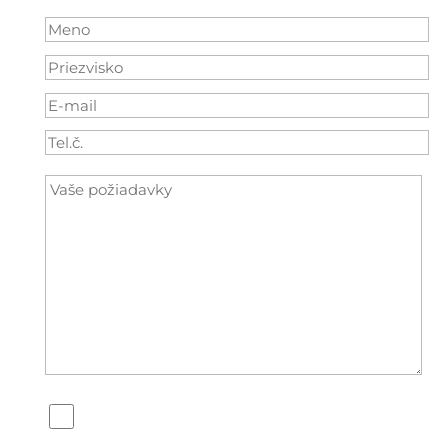
Súhlasím so
spracovaním osobných údajov
pre umožnenie komunikácie medzi
dopytujúcim a
JP-KOMPLET IN s.r.o.
.